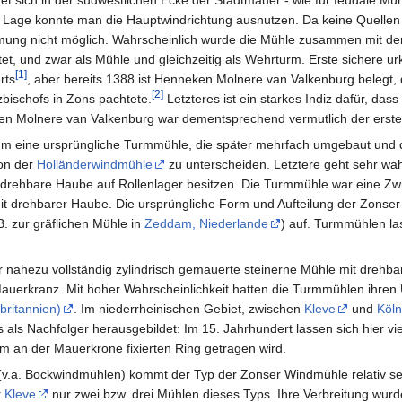
t sich in der südwestlichen Ecke der Stadtmauer - wie für feudale Müh
e Lage konnte man die Hauptwindrichtung ausnutzen. Da keine Quelle
timmung nicht möglich. Wahrscheinlich wurde die Mühle zusammen mit 
et, und zwar als Mühle und gleichzeitig als Wehrturm. Erste sichere u
[
1
]
rts
, aber bereits 1388 ist Henneken Molnere van Valkenburg belegt, 
[
2
]
bischofs in Zons pachtete.
Letzteres ist ein starkes Indiz dafür, dass
en Molnere van Valkenburg war dementsprechend vermutlich der erste
 um eine ursprüngliche Turmmühle, die später mehrfach umgebaut und
on der
Holländerwindmühle
zu unterscheiden. Letztere geht sehr wa
drehbare Haube auf Rollenlager besitzen. Die Turmmühle war eine Zwi
t drehbarer Haube. Die ursprüngliche Form und Aufteilung der Zonser 
. zur gräflichen Mühle in
Zeddam, Niederlande
) auf. Turmmühlen l
er nahezu vollständig zylindrisch gemauerte steinerne Mühle mit dreh
uerkranz. Mit hoher Wahrscheinlichkeit hatten die Turmmühlen ihren
britannien)
. Im niederrheinischen Gebiet, zwischen
Kleve
und
Köln
 als Nachfolger herausgebildet: Im 15. Jahrhundert lassen sich hier
m an der Mauerkrone fixierten Ring getragen wird.
v.a. Bockwindmühlen) kommt der Typ der Zonser Windmühle relativ selt
r
Kleve
nur zwei bzw. drei Mühlen dieses Typs. Ihre Verbreitung wurd