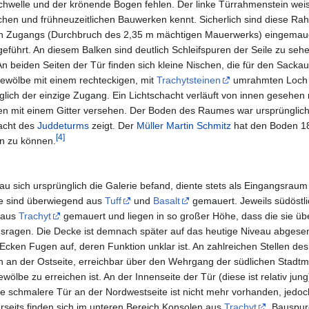
hwelle und der krönende Bogen fehlen. Der linke Türrahmenstein wei
lichen und frühneuzeitlichen Bauwerken kennt. Sicherlich sind diese Rah
n Zugangs (Durchbruch des 2,35 m mächtigen Mauerwerks) eingemau
eführt. An diesem Balken sind deutlich Schleifspuren der Seile zu seh
 beiden Seiten der Tür finden sich kleine Nischen, die für den Sackauf
ewölbe mit einem rechteckigen, mit
Trachytsteinen
umrahmten Loch b
ich der einzige Zugang. Ein Lichtschacht verläuft von innen gesehen 
n mit einem Gitter versehen. Der Boden des Raumes war ursprünglich d
hacht des
Juddeturms
zeigt. Der
Müller
Martin Schmitz
hat den Boden 18
[
4
]
n zu können.
u sich ursprünglich die Galerie befand, diente stets als Eingangsraum
e sind überwiegend aus
Tuff
und
Basalt
gemauert. Jeweils südöstli
d aus
Trachyt
gemauert und liegen in so großer Höhe, dass die sie 
sragen. Die Decke ist demnach später auf das heutige Niveau abgese
Ecken Fugen auf, deren Funktion unklar ist. An zahlreichen Stellen de
ch an der Ostseite, erreichbar über den Wehrgang der südlichen Stadtm
be zu erreichen ist. An der Innenseite der Tür (diese ist relativ jung
e schmalere Tür an der Nordwestseite ist nicht mehr vorhanden, jedo
rseits finden sich im unteren Bereich Konsolen aus
Trachyt
. Bauspur