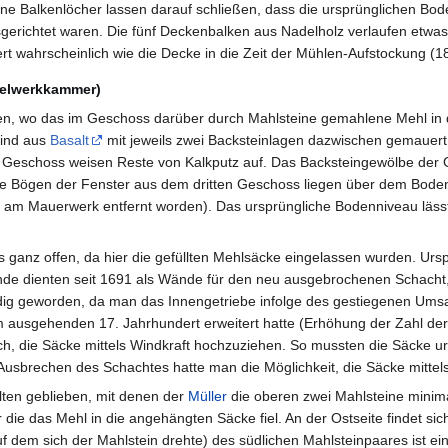
ne Balkenlöcher lassen darauf schließen, dass die ursprünglichen Bo
gerichtet waren. Die fünf Deckenbalken aus Nadelholz verlaufen etwas
rt wahrscheinlich wie die Decke in die Zeit der Mühlen-Aufstockung (1
telwerkkammer)
n, wo das im Geschoss darüber durch Mahlsteine gemahlene Mehl in 
sind aus
Basalt
mit jeweils zwei Backsteinlagen dazwischen gemauer
Geschoss weisen Reste von Kalkputz auf. Das Backsteingewölbe der Ga
e Bögen der Fenster aus dem dritten Geschoss liegen über dem Boden
en am Mauerwerk entfernt worden). Das ursprüngliche Bodenniveau lässt
 ganz offen, da hier die gefüllten Mehlsäcke eingelassen wurden. Ursp
ände dienten seit 1691 als Wände für den neu ausgebrochenen Schacht
dig geworden, da man das Innengetriebe infolge des gestiegenen Ums
 ausgehenden 17. Jahrhundert erweitert hatte (Erhöhung der Zahl der
h, die Säcke mittels Windkraft hochzuziehen. So mussten die Säcke u
usbrechen des Schachtes hatte man die Möglichkeit, die Säcke mittel
lten geblieben, mit denen der
Müller
die oberen zwei Mahlsteine minim
 die das Mehl in die angehängten Säcke fiel. An der Ostseite findet sic
uf dem sich der Mahlstein drehte) des südlichen Mahlsteinpaares ist e