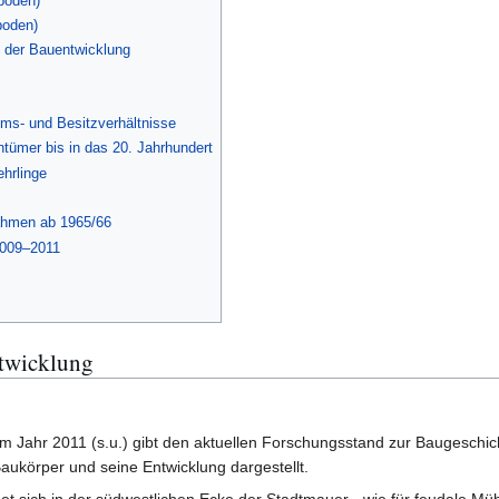
boden)
boden)
 der Bauentwicklung
ums- und Besitzverhältnisse
ntümer bis in das 20. Jahrhundert
ehrlinge
ahmen ab 1965/66
2009–2011
twicklung
 Jahr 2011 (s.u.) gibt den aktuellen Forschungsstand zur Baugeschich
ukörper und seine Entwicklung dargestellt.