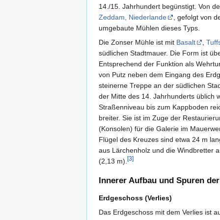
14./15. Jahrhundert begünstigt. Von
Zeddam, Niederlande
, gefolgt von d
umgebaute Mühlen dieses Typs.
Die Zonser Mühle ist mit
Basalt
,
Tuff
südlichen Stadtmauer. Die Form ist übe
Entsprechend der Funktion als Wehrtu
von Putz neben dem Eingang des Erdge
steinerne Treppe an der südlichen Stad
der Mitte des 14. Jahrhunderts üblich 
Straßenniveau bis zum Kappboden reic
breiter. Sie ist im Zuge der Restaurie
(Konsolen) für die Galerie im Mauerwer
Flügel des Kreuzes sind etwa 24 m lang.
aus Lärchenholz und die Windbretter au
[
3
]
(2,13 m).
Innerer Aufbau und Spuren de
Erdgeschoss (Verlies)
Das Erdgeschoss mit dem Verlies ist 