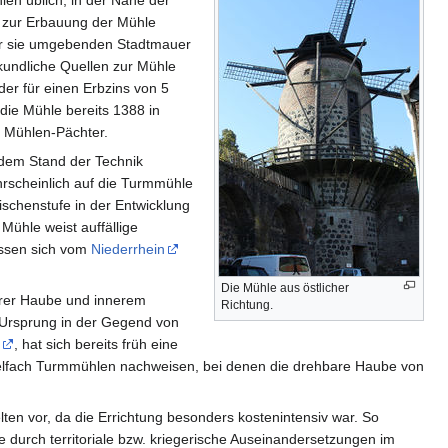
len üblich, in der Nähe der
n zur Erbauung der Mühle
der sie umgebenden Stadtmauer
rkundliche Quellen zur Mühle
der für einen Erbzins von 5
 die Mühle bereits 1388 in
 Mühlen-Pächter.
 dem Stand der Technik
hrscheinlich auf die Turmmühle
schenstufe in der Entwicklung
Mühle weist auffällige
assen sich vom
Niederrhein
Die Mühle aus östlicher
barer Haube und innerem
Richtung.
 Ursprung in der Gegend von
, hat sich bereits früh eine
 vielfach Turmmühlen nachweisen, bei denen die drehbare Haube von
en vor, da die Errichtung besonders kostenintensiv war. So
e durch territoriale bzw. kriegerische Auseinandersetzungen im