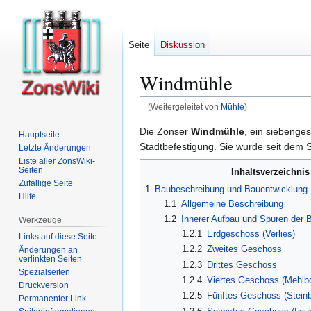
Seite
Diskussion
Windmühle
(Weitergeleitet von
Mühle
)
Zur
Zur
Die Zonser
Windmühle
, ein siebenge
Hauptseite
Navigation
Suche
Stadtbefestigung. Sie wurde seit dem S
Letzte Änderungen
springen
springen
Liste aller ZonsWiki-
Seiten
Inhaltsverzeichnis
Zufällige Seite
1
Baubeschreibung und Bauentwicklung
Hilfe
1.1
Allgemeine Beschreibung
1.2
Innerer Aufbau und Spuren der 
Werkzeuge
1.2.1
Erdgeschoss (Verlies)
Links auf diese Seite
1.2.2
Zweites Geschoss
Änderungen an
verlinkten Seiten
1.2.3
Drittes Geschoss
Spezialseiten
1.2.4
Viertes Geschoss (Mehlb
Druckversion
1.2.5
Fünftes Geschoss (Stein
Permanenter Link