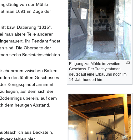
angsläufig von der Mühle
 hat man 1691 im Zuge der
ift bzw. Datierung "1816".
i man ältere Teile anderer
ingemauert. Ihr Pendant findet
n sind. Die Oberseite der
 man sechs Backsteinschichten
Eingang zur Mühle im zweiten
Geschoss. Der Trachytrahmen
 Zwischenraum zwischen Balken
deutet auf eine Erbauung noch im
 Boden des fünften Geschosses
14. Jahrhundert hin.
 der Königsspindel annimmt
u liegen, auf dem sich der
 Bodenrings überein, auf dem
uch dem heutigen Abstand.
auptsächlich aus Backstein,
hwerk fehlen hier