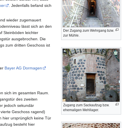
ker
. Jedenfalls befand sich
 und wieder zugemauert
denniveau lässt sich an den
Der Zugang zum Wehrgang bzw.
f Steinböden leichter
zur Mühle.
ngstür ausgebrochen. Die
s zum dritten Geschoss ist
der
Bayer AG Dormagen
den sich im gesamten Raum.
gangstür des zweiten
hier jedoch sekundär
Zugang zum Sackaufzug bzw.
ehemaligen Mehllager.
 vierte Geschoss ragend)
 hier ursprünglich keine Tür
aufzug besteht hier