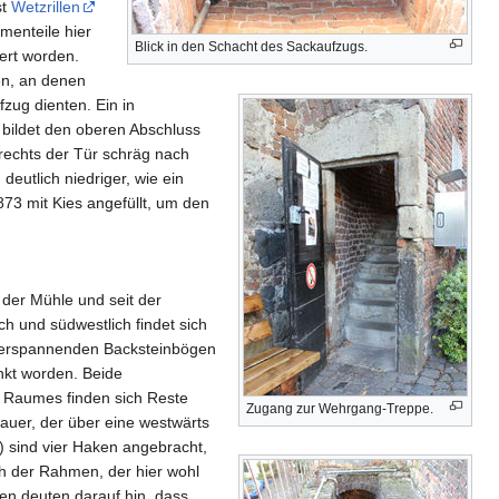
st
Wetzrillen
menteile hier
Blick in den Schacht des Sackaufzugs.
ert worden.
en, an denen
zug dienten. Ein in
ildet den oberen Abschluss
rechts der Tür schräg nach
eutlich niedriger, wie ein
73 mit Kies angefüllt, um den
 der Mühle und seit der
ch und südwestlich findet sich
überspannenden Backsteinbögen
nkt worden. Beide
s Raumes finden sich Reste
Zugang zur Wehrgang-Treppe.
auer, der über eine westwärts
) sind vier Haken angebracht,
ch der Rahmen, der hier wohl
en deuten darauf hin, dass