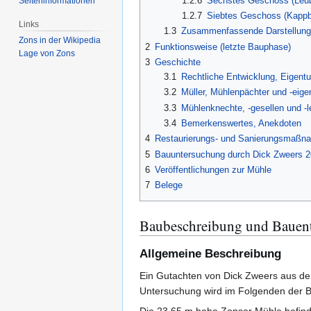
1.2.6
Sechstes Geschoss (Leu
Seiten­­informationen
1.2.7
Siebtes Geschoss (Kapp
Links
1.3
Zusammenfassende Darstellung
Zons in der Wikipedia
2
Funktionsweise (letzte Bauphase)
Lage von Zons
3
Geschichte
3.1
Rechtliche Entwicklung, Eigent
3.2
Müller, Mühlenpächter und -eige
3.3
Mühlenknechte, -gesellen und -l
3.4
Bemerkenswertes, Anekdoten
4
Restaurierungs- und Sanierungsmaßn
5
Bauuntersuchung durch Dick Zweers 
6
Veröffentlichungen zur Mühle
7
Belege
Baubeschreibung und Bauen
Allgemeine Beschreibung
Ein Gutachten von Dick Zweers aus dem
Untersuchung wird im Folgenden der Ba