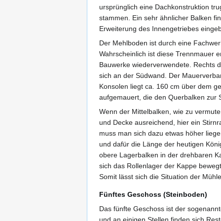
ursprünglich eine Dachkonstruktion tru
stammen. Ein sehr ähnlicher Balken fi
Erweiterung des Innengetriebes eingeba
Der Mehlboden ist durch eine Fachwerk
Wahrscheinlich ist diese Trennmauer e
Bauwerke wiederverwendete. Rechts der
sich an der Südwand. Der Mauerverban
Konsolen liegt ca. 160 cm über dem g
aufgemauert, die den Querbalken zur 
Wenn der Mittelbalken, wie zu vermute
und Decke ausreichend, hier ein Stirn
muss man sich dazu etwas höher liegen
und dafür die Länge der heutigen Kön
obere Lagerbalken in der drehbaren K
sich das Rollenlager der Kappe bewegt
Somit lässt sich die Situation der Mühl
Fünftes Geschoss (Steinboden)
Das fünfte Geschoss ist der sogenannt
und an einigen Stellen finden sich Re