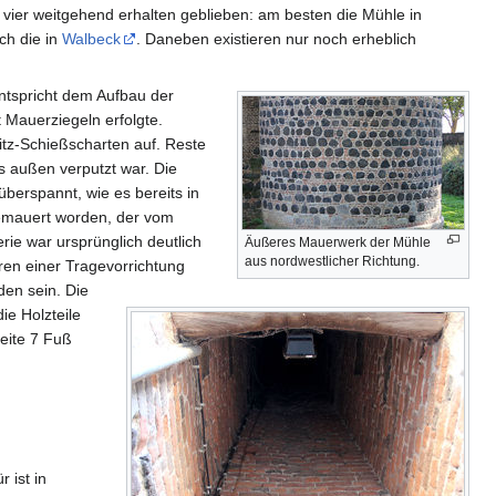
h vier weitgehend erhalten geblieben: am besten die Mühle in
ich die in
Walbeck
. Daneben existieren nur noch erheblich
tspricht dem Aufbau der
t Mauerziegeln erfolgte.
tz-Schießscharten auf. Reste
 außen verputzt war. Die
überspannt, wie es bereits in
 gemauert worden, der vom
e war ursprünglich deutlich
Äußeres Mauerwerk der Mühle
aus nordwestlicher Richtung.
ren einer Tragevorrichtung
den sein. Die
ie Holzteile
reite 7 Fuß
 ist in