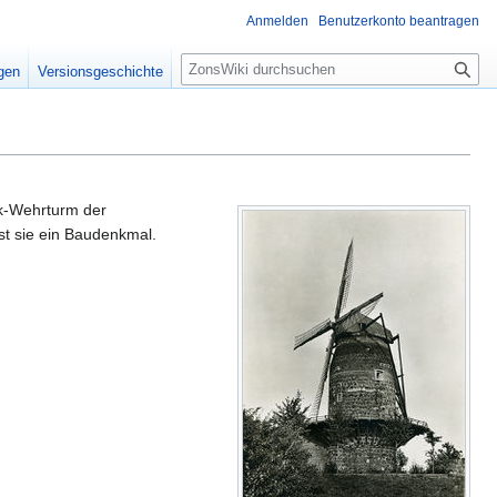
Anmelden
Benutzerkonto beantragen
S
igen
Versionsgeschichte
u
c
h
e
ck-Wehrturm der
st sie ein Baudenkmal.