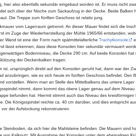
g, hier also ebenfalls sekundär eingebaut worden ist. Er muss nicht zw
ndet sich über der Nische zum Sackaufzug in der Decke. Beide Balken
ut. Die Treppe zum fünften Geschoss ist relativ jung.
mauer vom Lagerraum getrennt. An dieser Mauer findet sich die Inschr
rst im Zuge der Wiederherstellung der Mühle 1965/66 entstanden, wobe
 Wand ist eine der Form nach spätmittelalterliche
Trachytkonsole
e
d lässt erkennen, dass diese Konsolen hier sekundär vermauert worde
egenwärtigen Bodenniveau, die Decke 290 cm. Auf beide Konsolen hat
Stützung der Deckenbalken tragen.
n ist, ursprünglich direkt auf den Konsolen geruht hat, dann war der
rad anzubringen, wie es sich heute im fünften Geschoss befindet. Den
d vorstellen. Wenn man an Stelle des Mittelbalkens das untere Lager
igsspindel nimmt, dann kommt das obere Lager genau auf dem Niveau z
appe befunden hat. Hiermit stimmt auch das Niveau des kreisförmigen
e. Die Königsspindel reichte ca. 40 cm darüber, und dies entspricht a
e vor der Aufstockung rekonstruieren.
e Steinboden, da sich hier die Mahlsteine befinden. Die Mauern sind h
ste von Kalkputz. Mit Ausnahme der Konsolen unter dem ehemaligen Krü