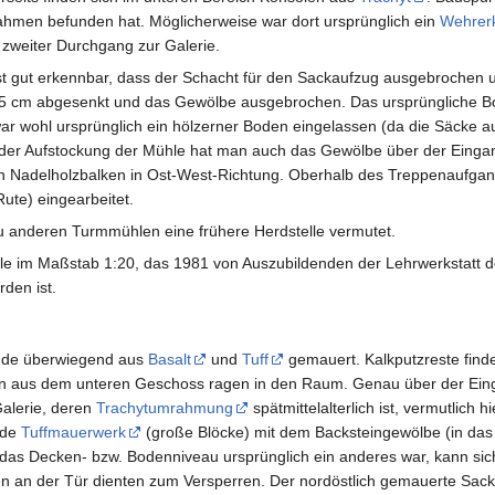
-Rahmen befunden hat. Möglicherweise war dort ursprünglich ein
Wehrer
 zweiter Durchgang zur Galerie.
st gut erkennbar, dass der Schacht für den Sackaufzug ausgebrochen
5 cm abgesenkt und das Gewölbe ausgebrochen. Das ursprüngliche Bo
 wohl ursprünglich ein hölzerner Boden eingelassen (da die Säcke au
t der Aufstockung der Mühle hat man auch das Gewölbe über der Einga
 Nadelholzbalken in Ost-West-Richtung. Oberhalb des Treppenaufgang
Rute) eingearbeitet.
u anderen Turmmühlen eine frühere Herdstelle vermutet.
le im Maßstab 1:20, das 1981 von Auszubildenden der Lehrwerkstatt 
rden ist.
ände überwiegend aus
Basalt
und
Tuff
gemauert. Kalkputzreste fin
en aus dem unteren Geschoss ragen in den Raum. Genau über der Ein
Galerie, deren
Trachytumrahmung
spätmittelalterlich ist, vermutlich 
nde
Tuffmauerwerk
(große Blöcke) mit dem Backsteingewölbe (in das
 das Decken- bzw. Bodenniveau ursprünglich ein anderes war, kann sich
n an der Tür dienten zum Versperren. Der nordöstlich gemauerte Sack