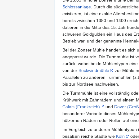
Die 23,65 m hohe Zonser Mühle befinde
Schlossanlage
. Durch die südwestlich
existieren, ist eine exakte Altersbes
bereits zwischen 1380 und 1400 erricht
datieren in die Mitte des 15. Jahrhunde
schweren Goldgulden ein Haus des Erz
Betrieb war, und der genannte Hennek
Bei der Zonser Mühle handelt es sich
angepasst wurde. Die Turmmühle ist v
zurück, wobei beide Mühlentypen eine 
von der
Bockwindmühle
zur Mühle mi
Parallelen zu anderen Turmmühlen (z.B
bis zur Nordsee nachweisen.
Die Turmmühle ist eine vollständig od
Krühwerk mit Zahnrädern und einem Ma
Calais (Frankreich)
und
Dover (Groß
besonderer Variante dieses Mühlentyps
hölzernen Rädern oder Rollen auf eine
Im Vergleich zu anderen Mühlentypen (
besaßen reiche Städte wie
Köln
ode