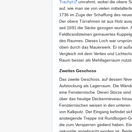
Trachyt
umrahmt, wobei die obere Sc
auf, wie man sie von vielen mittelalter
1736 im Zuge der Schaffung des neue
Der obere Türrahmen ist aus Holz ausg
seit 1691 die Säcke gezogen wurden. An
Feldbrandsteinen gemauertes Kuppelg
des Raumes. Dieses Loch war ursprüngl
oben durch das Mauerwerk. Er ist auße
Vergleich mit dem Verlies und Lichtsc
Raum besser als Mehllagerraum nutze
Zweites Geschoss
Das zweite Geschoss, auf dessen Nivea
Aufstockung als Lagerraum. Die Wänd
eine Fensternische. Deren Stürze sin
über das heutige Deckennieveau hinau
Fensternischen weisen in den unteren 
von Kalkputz. Der Eingang befindet si
ansteigende Treppe mit Rundbogen-Gewöl
die zum Versperren gedient haben. Ein
sekundär angebracht worden ist. Beide