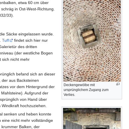
denbalken, etwa 60 cm über
 schräg in Ost-West-Richtung.
832/33).
die Säcke eingelassen wurde.
t.
Tuff
findet sich hier nur
lerietür des dritten
niveau (der westliche Bogen
 sich nicht mehr
rünglich befand sich an dieser
, der aus Backsteinen
Deckengewölbe mit
atzes vor dem Hintergrund der
ursprünglichem Zugang zum
 Mahlsteine). Aufgrund der
Verlies.
rsprünglich von Hand über
s Windkraft hochzuziehen.
al senken und heben konnte
h eine nicht mehr vollständige
in krummer Balken, der