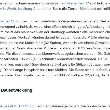
 den ca. 60 nachgewiesenen Turmmühlen am
Niederrhein
sind lediglic
er in
Werth, Isselburg
, an dritter Stelle die Zonser Mühle und schließl
steinen
und (nach oben zunehmend) Ziegelsteinen gemauert. Dies en
rwiegend zylindrisch, wobei eine offensichtlich jüngere Aufstockung mi
rm, weist das Mauerwerk an der stadtabgewandten Seite mehrere Schli
schosses (Verlies) könnten darauf hindeuten, dass die Mühle ehemals
tmauer, die zur Mühle führt (32 Stufen), wird teils von einem Gewölbe 
war. An der Nordostseite der Mühle ist relativ spät, 1691, ein Schacht
ht. Für diesen musste das Mauerwerk ausgebrochen werden. Die Galeri
rungsarbeiten 1965/66 (s.u.) schmaler wiederhergestellt worden. Da Spu
k fehlen, muss sie früher durch vertikal gestellte Stützen getragen wor
 Diese Länge ist typisch für ältere Mühlen. Die Ruten sind aus Stahl, d
s Kiefer. Die Flügellänge betrug bis 1909 72 Fuß (ca. 22,60 m), die B
r Bauentwicklung
aus
Basalt
,
Tuff
und Feldbrandsteinen gemauert. Die nordöstliche Tür