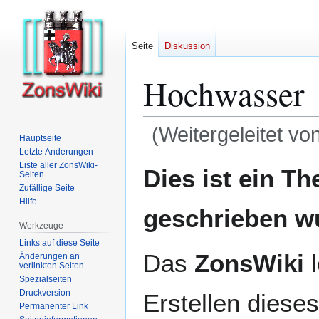
Seite
Diskussion
Hochwasser
(Weitergeleitet vo
Hauptseite
Letzte Änderungen
Zur
Zur
Liste aller ZonsWiki-
Dies ist ein T
Seiten
Navigation
Suche
Zufällige Seite
springen
springen
Hilfe
geschrieben w
Werkzeuge
Links auf diese Seite
Das
ZonsWiki
l
Änderungen an
verlinkten Seiten
Spezialseiten
Druckversion
Erstellen dieses
Permanenter Link