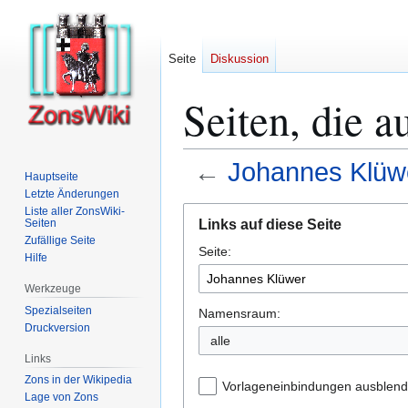
Seite
Diskussion
Seiten, die 
←
Johannes Klüw
Hauptseite
Letzte Änderungen
Zur
Zur
Liste aller ZonsWiki-
Links auf diese Seite
Seiten
Navigation
Suche
Zufällige Seite
Seite:
springen
springen
Hilfe
Werkzeuge
Spezialseiten
Namensraum:
Druckversion
alle
Links
Zons in der Wikipedia
Vorlageneinbindungen ausblen
Lage von Zons