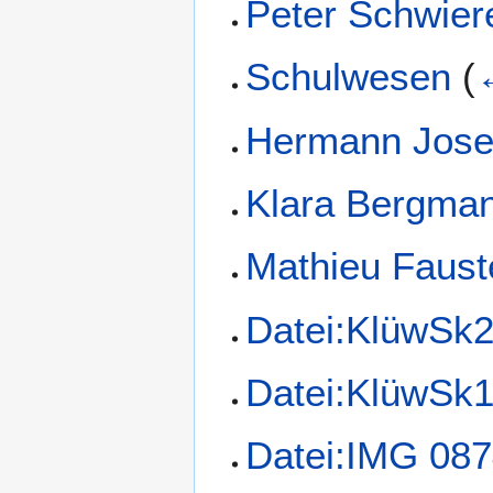
Peter Schwier
Schulwesen
(
Hermann Jose
Klara Bergma
Mathieu Faust
Datei:KlüwSk
Datei:KlüwSk
Datei:IMG 087