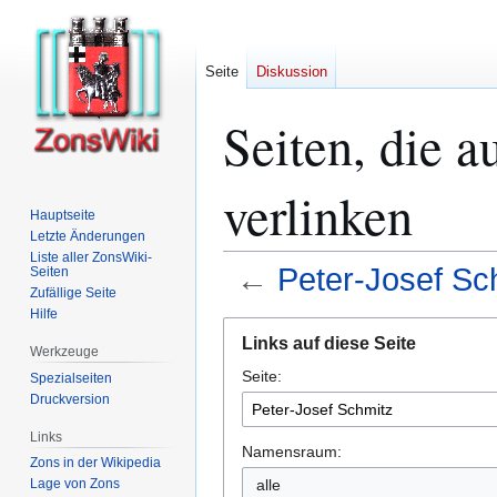
Seite
Diskussion
Seiten, die a
verlinken
Hauptseite
Letzte Änderungen
Liste aller ZonsWiki-
←
Peter-Josef Sc
Seiten
Zufällige Seite
Hilfe
Zur
Zur
Links auf diese Seite
Navigation
Suche
Werkzeuge
Seite:
springen
springen
Spezialseiten
Druckversion
Links
Namensraum:
Zons in der Wikipedia
alle
Lage von Zons