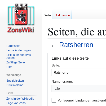
Seite
Diskussion
Seiten, die a
←
Ratsherren
Hauptseite
Letzte Änderungen
Zur
Zur
Liste aller ZonsWiki-
Links auf diese Seite
Seiten
Navigation
Suche
Zufällige Seite
Seite:
springen
springen
Hilfe
Werkzeuge
Spezialseiten
Namensraum:
Druckversion
alle
Links
Zons in der Wikipedia
Vorlageneinbindungen ausblen
Lage von Zons