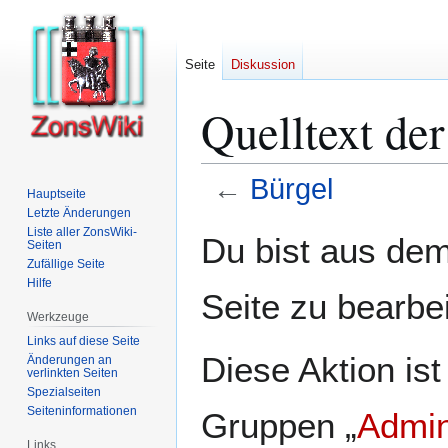
Seite
Diskussion
Quelltext der
←
Bürgel
Hauptseite
Letzte Änderungen
Zur
Zur
Liste aller ZonsWiki-
Du bist aus dem
Seiten
Navigation
Suche
Zufällige Seite
springen
springen
Hilfe
Seite zu bearbe
Werkzeuge
Links auf diese Seite
Diese Aktion ist
Änderungen an
verlinkten Seiten
Spezialseiten
Seiten­­informationen
Gruppen „
Admin
Links