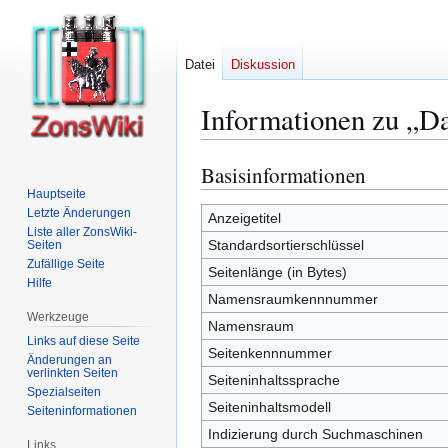
Datei
Diskussion
Informationen zu „Da
Basisinformationen
Zur
Zur
Navigation
Suche
Hauptseite
Letzte Änderungen
springen
springen
Anzeigetitel
Liste aller ZonsWiki-
Standardsortierschlüssel
Seiten
Zufällige Seite
Seitenlänge (in Bytes)
Hilfe
Namensraumkennnummer
Werkzeuge
Namensraum
Links auf diese Seite
Seitenkennnummer
Änderungen an
verlinkten Seiten
Seiteninhaltssprache
Spezialseiten
Seiteninhaltsmodell
Seiten­­informationen
Indizierung durch Suchmaschinen
Links