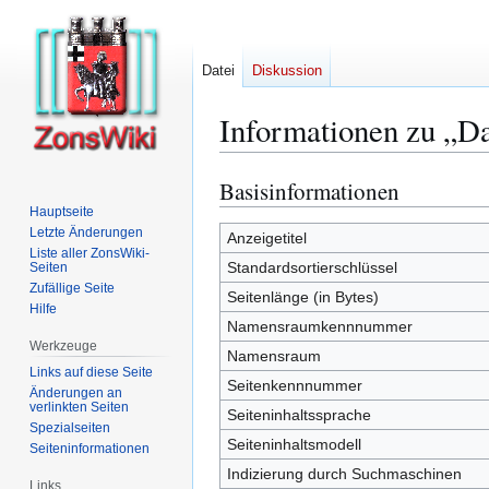
Datei
Diskussion
Informationen zu „Da
Basisinformationen
Zur
Zur
Navigation
Suche
Hauptseite
Letzte Änderungen
springen
springen
Anzeigetitel
Liste aller ZonsWiki-
Standardsortierschlüssel
Seiten
Zufällige Seite
Seitenlänge (in Bytes)
Hilfe
Namensraumkennnummer
Werkzeuge
Namensraum
Links auf diese Seite
Seitenkennnummer
Änderungen an
verlinkten Seiten
Seiteninhaltssprache
Spezialseiten
Seiteninhaltsmodell
Seiten­­informationen
Indizierung durch Suchmaschinen
Links