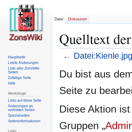
Datei
Diskussion
Quelltext der
←
Datei:Kienle.jp
Hauptseite
Letzte Änderungen
Zur
Zur
Liste aller ZonsWiki-
Du bist aus dem
Seiten
Navigation
Suche
Zufällige Seite
springen
springen
Hilfe
Seite zu bearbe
Werkzeuge
Links auf diese Seite
Diese Aktion ist
Änderungen an
verlinkten Seiten
Spezialseiten
Seiten­­informationen
Gruppen „
Admin
Links