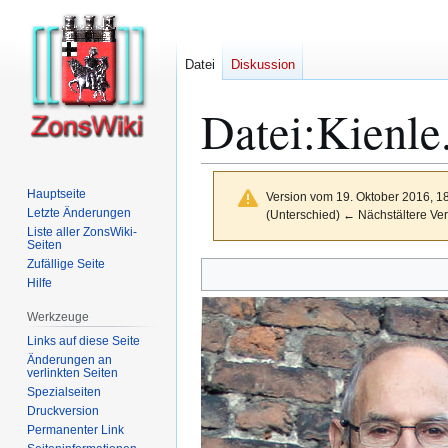
Datei
Diskussion
Datei
:
Kienle
Hauptseite
Version vom 19. Oktober 2016, 1
Letzte Änderungen
(Unterschied) ← Nächstältere Ver
Liste aller ZonsWiki-
Seiten
Zufällige Seite
Zur
Zur
Hilfe
Navigation
Suche
springen
springen
Werkzeuge
Links auf diese Seite
Änderungen an
verlinkten Seiten
Spezialseiten
Druckversion
Permanenter Link