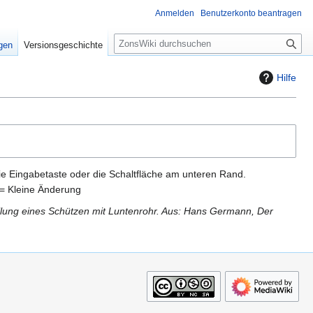
Anmelden
Benutzerkonto beantragen
S
igen
Versionsgeschichte
u
c
Hilfe
h
e
ie Eingabetaste oder die Schaltfläche am unteren Rand.
= Kleine Änderung
llung eines Schützen mit Luntenrohr. Aus: Hans Germann, Der