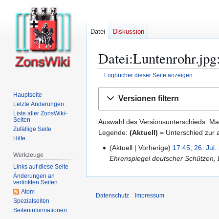
Datei
Diskussion
Datei:Luntenrohr.jpg
Logbücher dieser Seite anzeigen
Zur
Zur
Hauptseite
Versionen filtern
Navigation
Suche
Letzte Änderungen
springen
springen
Liste aller ZonsWiki-
Seiten
Auswahl des Versionsunterschieds: Mar
Zufällige Seite
Legende:
(Aktuell)
= Unterschied zur a
Hilfe
Aktuell
Vorherige
17:45, 26. Jul.
2
Werkzeuge
Ehrenspiegel deutscher Schützen, 
6
Links auf diese Seite
.
Änderungen an
J
verlinkten Seiten
Atom
u
Datenschutz
Impressum
Spezialseiten
l
Seiten­­informationen
i