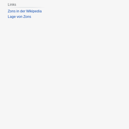
2
Links
0
Zons in der Wikipedia
2
Lage von Zons
4