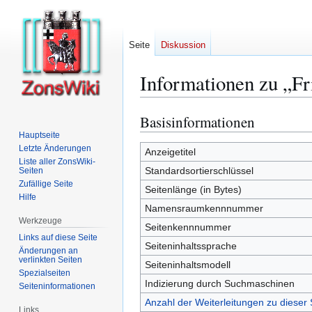
Seite
Diskussion
Informationen zu „Fr
Basisinformationen
Zur
Zur
Navigation
Suche
Hauptseite
Letzte Änderungen
springen
springen
Anzeigetitel
Liste aller ZonsWiki-
Standardsortierschlüssel
Seiten
Zufällige Seite
Seitenlänge (in Bytes)
Hilfe
Namensraumkennnummer
Werkzeuge
Seitenkennnummer
Links auf diese Seite
Seiteninhaltssprache
Änderungen an
verlinkten Seiten
Seiteninhaltsmodell
Spezialseiten
Indizierung durch Suchmaschinen
Seiten­­informationen
Anzahl der Weiterleitungen zu dieser 
Links