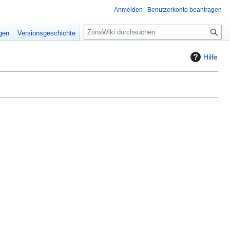
Anmelden
Benutzerkonto beantragen
S
igen
Versionsgeschichte
u
c
Hilfe
h
e