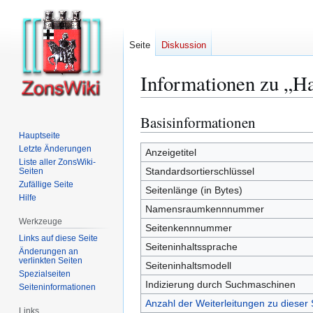
Seite
Diskussion
Informationen zu „H
Basisinformationen
Zur
Zur
Navigation
Suche
Hauptseite
Letzte Änderungen
springen
springen
Anzeigetitel
Liste aller ZonsWiki-
Standardsortierschlüssel
Seiten
Zufällige Seite
Seitenlänge (in Bytes)
Hilfe
Namensraumkennnummer
Werkzeuge
Seitenkennnummer
Links auf diese Seite
Seiteninhaltssprache
Änderungen an
verlinkten Seiten
Seiteninhaltsmodell
Spezialseiten
Indizierung durch Suchmaschinen
Seiten­­informationen
Anzahl der Weiterleitungen zu dieser 
Links