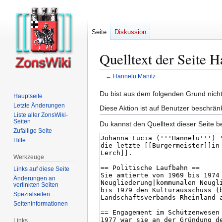
Seite
Diskussion
Quelltext der Seite 
←
Hannelu Manitz
Zur
Zur
Du bist aus dem folgenden Grund nicht 
Hauptseite
Navigation
Suche
Letzte Änderungen
Diese Aktion ist auf Benutzer beschrän
springen
springen
Liste aller ZonsWiki-
Seiten
Du kannst den Quelltext dieser Seite b
Zufällige Seite
Hilfe
Werkzeuge
Links auf diese Seite
Änderungen an
verlinkten Seiten
Spezialseiten
Seiten­­informationen
Links