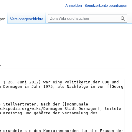
Anmelden
Benutzerkonto beantragen
S
igen
Versionsgeschichte
u
c
h
e
.