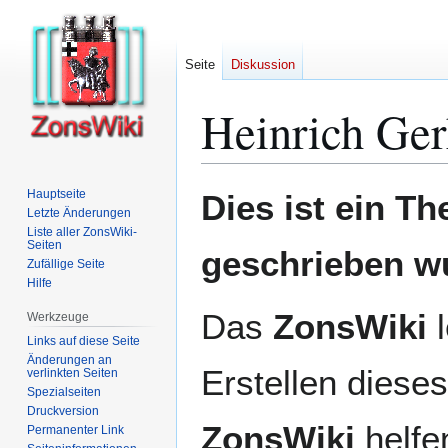
Seite
Diskussion
Heinrich Ge
Zur
Zur
Hauptseite
Dies ist ein T
Navigation
Suche
Letzte Änderungen
Liste aller ZonsWiki-
springen
springen
Seiten
geschrieben w
Zufällige Seite
Hilfe
Das
ZonsWiki
l
Werkzeuge
Links auf diese Seite
Änderungen an
Erstellen dieses
verlinkten Seiten
Spezialseiten
Druckversion
ZonsWiki
helfen
Permanenter Link