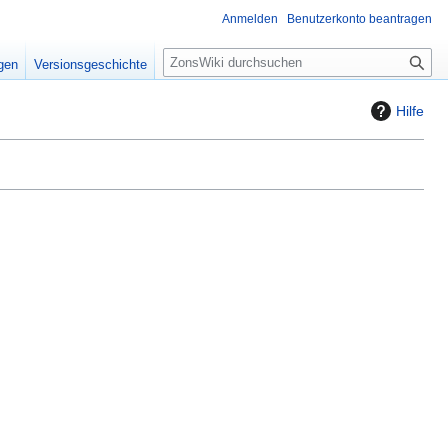
Anmelden
Benutzerkonto beantragen
S
igen
Versionsgeschichte
u
c
Hilfe
h
e