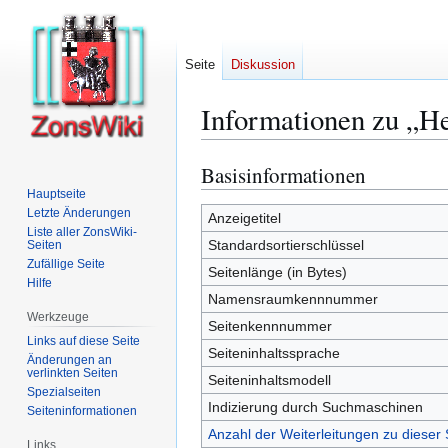
Seite
Diskussion
Informationen zu „H
Basisinformationen
Zur
Zur
Navigation
Suche
Hauptseite
Letzte Änderungen
springen
springen
Anzeigetitel
Liste aller ZonsWiki-
Standardsortierschlüssel
Seiten
Zufällige Seite
Seitenlänge (in Bytes)
Hilfe
Namensraumkennnummer
Werkzeuge
Seitenkennnummer
Links auf diese Seite
Seiteninhaltssprache
Änderungen an
verlinkten Seiten
Seiteninhaltsmodell
Spezialseiten
Indizierung durch Suchmaschinen
Seiten­­informationen
Anzahl der Weiterleitungen zu dieser 
Links