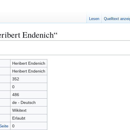
Lesen
Quelltext anze
eribert Endenich“
Heribert Endenich
Heribert Endenich
352
0
486
de - Deutsch
Wikitext
Erlaubt
Seite
0