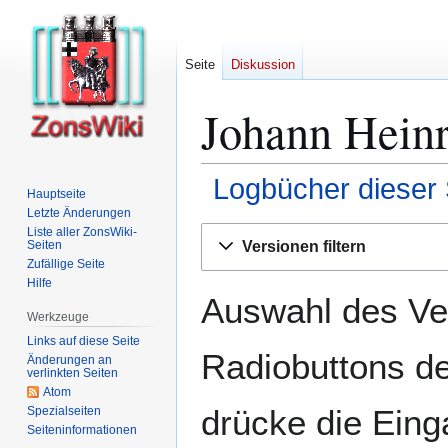
Seite
Diskussion
Johann Heinr
Logbücher dieser 
Hauptseite
Letzte Änderungen
Zur
Zur
Liste aller ZonsWiki-
Versionen filtern
Seiten
Navigation
Suche
Zufällige Seite
springen
springen
Hilfe
Auswahl des Ver
Werkzeuge
Links auf diese Seite
Radiobuttons de
Änderungen an
verlinkten Seiten
Atom
drücke die Eing
Spezialseiten
Seiten­­informationen