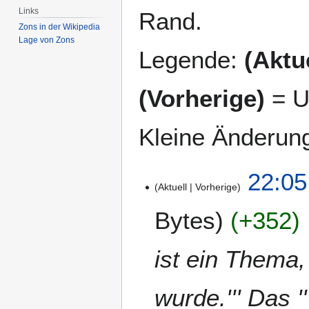
Links
Rand.
Zons in der Wikipedia
Lage von Zons
Legende:
(Aktue
(Vorherige)
= U
Kleine Änderun
1
22:05
Aktuell
Vorherige
5
.
Bytes
+352
D
e
z
ist ein Thema,
e
m
wurde.''' Das '
b
e