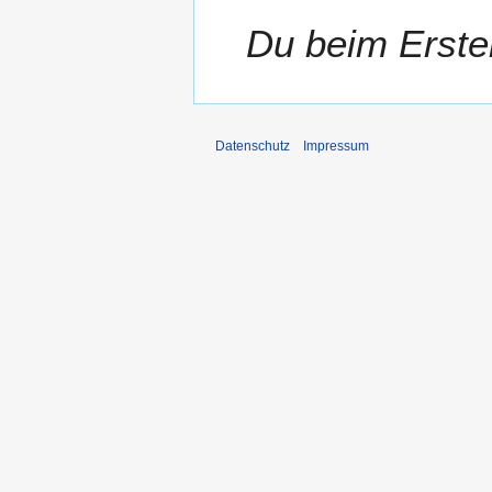
r
Du beim Erstel
2
0
2
0
Datenschutz
Impressum