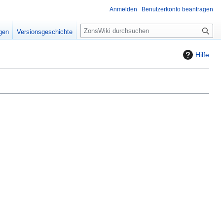
Anmelden
Benutzerkonto beantragen
S
igen
Versionsgeschichte
u
c
Hilfe
h
e