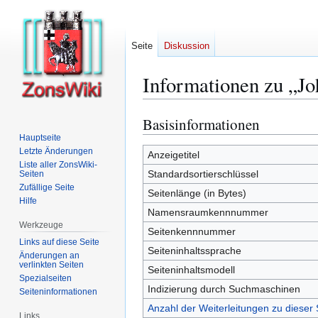
Seite
Diskussion
Informationen zu „Jo
Basisinformationen
Zur
Zur
Navigation
Suche
Hauptseite
Letzte Änderungen
springen
springen
Anzeigetitel
Liste aller ZonsWiki-
Standardsortierschlüssel
Seiten
Zufällige Seite
Seitenlänge (in Bytes)
Hilfe
Namensraumkennnummer
Werkzeuge
Seitenkennnummer
Links auf diese Seite
Seiteninhaltssprache
Änderungen an
verlinkten Seiten
Seiteninhaltsmodell
Spezialseiten
Indizierung durch Suchmaschinen
Seiten­­informationen
Anzahl der Weiterleitungen zu dieser 
Links