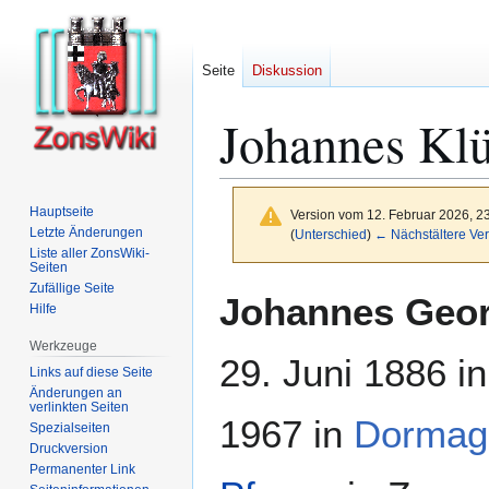
Seite
Diskussion
Johannes Kl
Hauptseite
Version vom 12. Februar 2026, 2
Letzte Änderungen
(
Unterschied
)
← Nächstältere Ver
Liste aller ZonsWiki-
Seiten
Zufällige Seite
Zur
Zur
Johannes Geor
Hilfe
Navigation
Suche
springen
springen
Werkzeuge
29. Juni 1886 i
Links auf diese Seite
Änderungen an
verlinkten Seiten
1967 in
Dormag
Spezialseiten
Druckversion
Permanenter Link