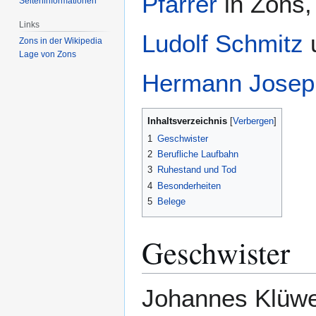
Pfarrer
in Zons, 
Seiten­­informationen
Links
Ludolf Schmitz
u
Zons in der Wikipedia
Lage von Zons
Hermann Josep
Inhaltsverzeichnis
1
Geschwister
2
Berufliche Laufbahn
3
Ruhestand und Tod
4
Besonderheiten
5
Belege
Geschwister
Johannes Klüwer