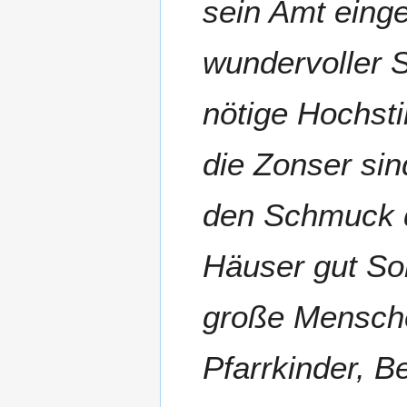
sein Amt einge
wundervoller 
nötige Hochst
die Zonser sind 
den Schmuck 
Häuser gut So
große Mensc
Pfarrkinder, B