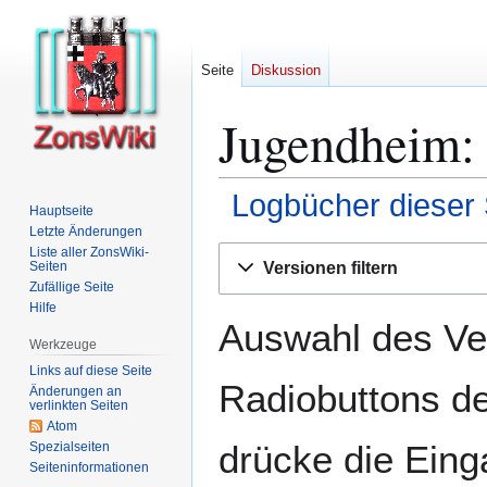
Seite
Diskussion
Jugendheim: 
Logbücher dieser 
Hauptseite
Letzte Änderungen
Zur
Zur
Liste aller ZonsWiki-
Versionen filtern
Seiten
Navigation
Suche
Zufällige Seite
springen
springen
Hilfe
Auswahl des Ver
Werkzeuge
Links auf diese Seite
Radiobuttons de
Änderungen an
verlinkten Seiten
Atom
drücke die Eing
Spezialseiten
Seiten­­informationen