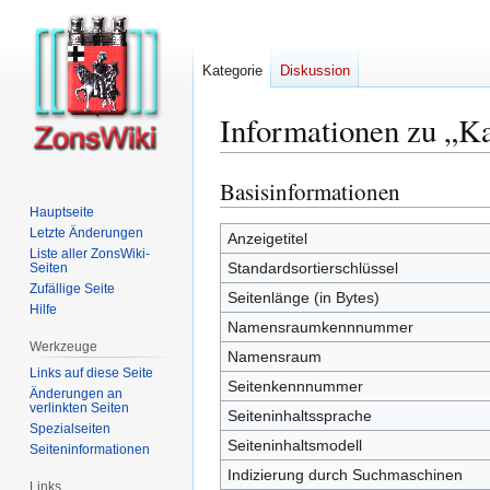
Kategorie
Diskussion
Informationen zu „Ka
Basisinformationen
Zur
Zur
Navigation
Suche
Hauptseite
Letzte Änderungen
springen
springen
Anzeigetitel
Liste aller ZonsWiki-
Standardsortierschlüssel
Seiten
Zufällige Seite
Seitenlänge (in Bytes)
Hilfe
Namensraumkennnummer
Werkzeuge
Namensraum
Links auf diese Seite
Seitenkennnummer
Änderungen an
verlinkten Seiten
Seiteninhaltssprache
Spezialseiten
Seiteninhaltsmodell
Seiten­­informationen
Indizierung durch Suchmaschinen
Links