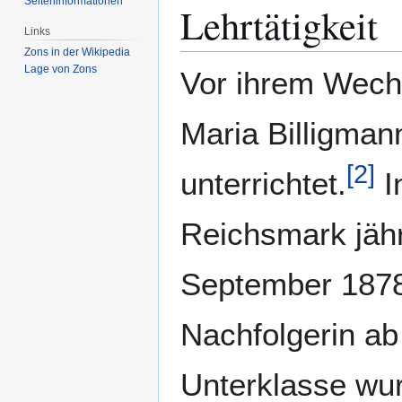
Seiten­­informationen
Lehrtätigkeit
Links
Zons in der Wikipedia
Lage von Zons
Vor ihrem Wech
Maria Billigman
[
2
]
unterrichtet.
I
Reichsmark jähr
September 1878 
Nachfolgerin a
Unterklasse wu