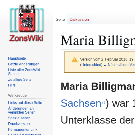
Seite
Diskussion
Maria Billi
Hauptseite
Version vom 2. Februar 2018, 19
Letzte Änderungen
(
Unterschied
)
← Nächstältere Ver
Liste aller ZonsWiki-
Seiten
Zufällige Seite
Zur
Zur
Maria Billigma
Hilfe
Navigation
Suche
springen
springen
Werkzeuge
Sachsen
) war
Links auf diese Seite
Änderungen an
verlinkten Seiten
Unterklasse de
Spezialseiten
Druckversion
Permanenter Link