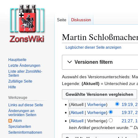
Seite
Diskussion
Martin Schloßmacher
Logbücher dieser Seite anzeigen
Zur
Zur
Hauptseite
Versionen filtern
Navigation
Suche
Letzte Änderungen
springen
springen
Liste aller ZonsWiki-
Seiten
Auswahl des Versionsunterschieds: Mar
Zufällige Seite
Legende:
(Aktuell)
= Unterschied zur a
Hilfe
Werkzeuge
Aktuell
Vorherige
19:19, 
2
Links auf diese Seite
K
Änderungen an
.
Aktuell
Vorherige
19:37, 2
2
verlinkten Seiten
e
F
K
7
Aktuell
Vorherige
21:27, 
Atom
1
i
e
e
.
Spezialseiten
kein Artikel geschrieben wurde.''' D
6
n
b
i
Seiten­­informationen
J
.
e