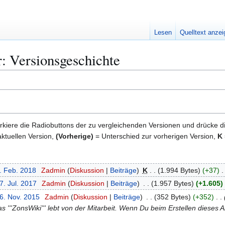
Lesen
Quelltext anze
: Versionsgeschichte
kiere die Radiobuttons der zu vergleichenden Versionen und drücke d
ktuellen Version,
(Vorherige)
= Unterschied zur vorherigen Version,
K
2. Feb. 2018
Zadmin
Diskussion
Beiträge
K
1.994 Bytes
+37
7. Jul. 2017
Zadmin
Diskussion
Beiträge
1.957 Bytes
+1.605
16. Nov. 2015
Zadmin
Diskussion
Beiträge
352 Bytes
+352
as '''ZonsWiki''' lebt von der Mitarbeit. Wenn Du beim Erstellen dieses 