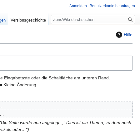
Anmelden
Benutzerkonto beantragen
S
igen
Versionsgeschichte
u
c
Hilfe
h
e
ie Eingabetaste oder die Schaltfläche am unteren Rand.
= Kleine Änderung
Die Seite wurde neu angelegt: „'''Dies ist ein Thema, zu dem noch
Artikels oder…“