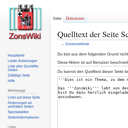
Seite
Diskussion
Quelltext der Seite 
←
Schweinefehde
Zur
Zur
Du bist aus dem folgenden Grund nicht 
Hauptseite
Navigation
Suche
Letzte Änderungen
Diese Aktion ist auf Benutzer beschrän
springen
springen
Liste aller ZonsWiki-
Seiten
Du kannst den Quelltext dieser Seite b
Zufällige Seite
Hilfe
Werkzeuge
Links auf diese Seite
Änderungen an
verlinkten Seiten
Spezialseiten
Seiten­­informationen
Links