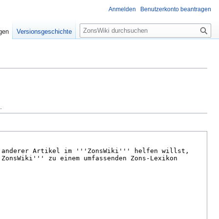
Anmelden
Benutzerkonto beantragen
S
igen
Versionsgeschichte
u
c
h
e
.