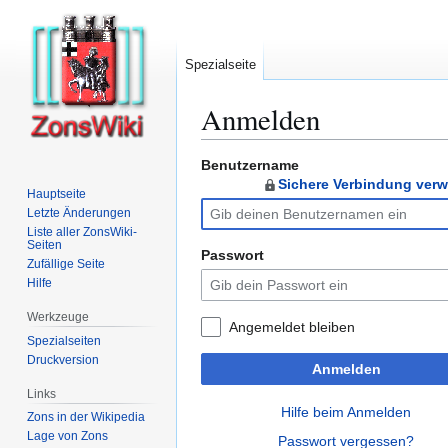
Spezialseite
Anmelden
Benutzername
Zur
Zur
Sichere Verbindung ver
Navigation
Suche
Hauptseite
springen
springen
Letzte Änderungen
Liste aller ZonsWiki-
Seiten
Passwort
Zufällige Seite
Hilfe
Werkzeuge
Angemeldet bleiben
Spezialseiten
Druckversion
Anmelden
Links
Hilfe beim Anmelden
Zons in der Wikipedia
Lage von Zons
Passwort vergessen?