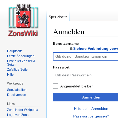
Spezialseite
Anmelden
Benutzername
Zur
Zur
Sichere Verbindung ver
Navigation
Suche
Hauptseite
springen
springen
Letzte Änderungen
Liste aller ZonsWiki-
Seiten
Passwort
Zufällige Seite
Hilfe
Werkzeuge
Angemeldet bleiben
Spezialseiten
Druckversion
Anmelden
Links
Hilfe beim Anmelden
Zons in der Wikipedia
Lage von Zons
Passwort vergessen?