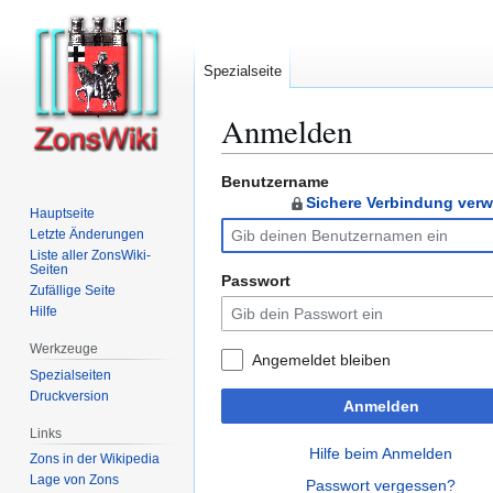
Spezialseite
Anmelden
Benutzername
Zur
Zur
Sichere Verbindung ver
Navigation
Suche
Hauptseite
springen
springen
Letzte Änderungen
Liste aller ZonsWiki-
Seiten
Passwort
Zufällige Seite
Hilfe
Werkzeuge
Angemeldet bleiben
Spezialseiten
Druckversion
Anmelden
Links
Hilfe beim Anmelden
Zons in der Wikipedia
Lage von Zons
Passwort vergessen?