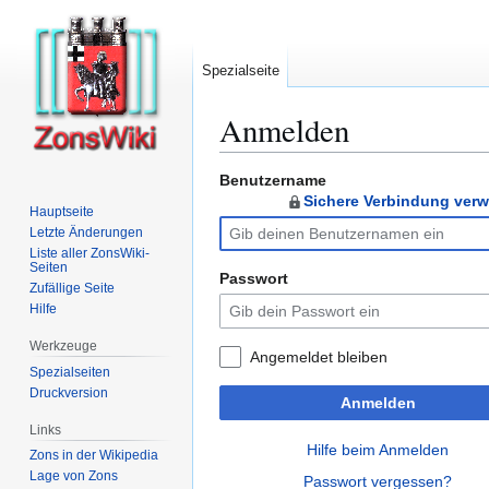
Spezialseite
Anmelden
Benutzername
Zur
Zur
Sichere Verbindung ver
Navigation
Suche
Hauptseite
springen
springen
Letzte Änderungen
Liste aller ZonsWiki-
Seiten
Passwort
Zufällige Seite
Hilfe
Werkzeuge
Angemeldet bleiben
Spezialseiten
Druckversion
Anmelden
Links
Hilfe beim Anmelden
Zons in der Wikipedia
Lage von Zons
Passwort vergessen?