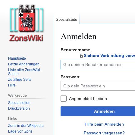
Spezialseite
Anmelden
Benutzername
Zur
Zur
Sichere Verbindung ver
Navigation
Suche
Hauptseite
springen
springen
Letzte Änderungen
Liste aller ZonsWiki-
Seiten
Passwort
Zufällige Seite
Hilfe
Werkzeuge
Angemeldet bleiben
Spezialseiten
Druckversion
Anmelden
Links
Hilfe beim Anmelden
Zons in der Wikipedia
Lage von Zons
Passwort vergessen?