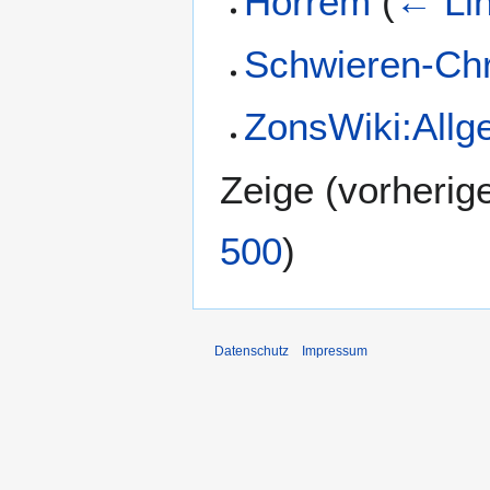
Horrem
(
← Li
Schwieren-Ch
ZonsWiki:Allg
Zeige (
vorherig
500
)
Datenschutz
Impressum