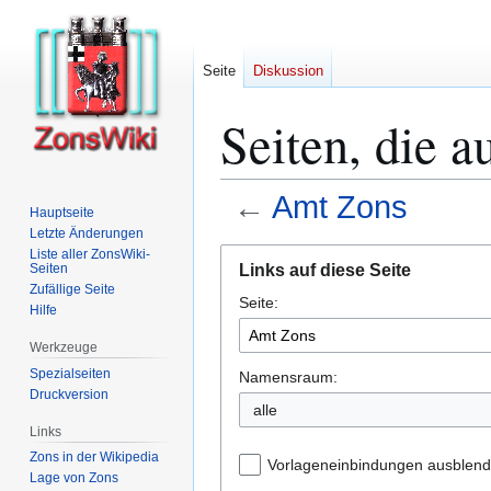
Seite
Diskussion
Seiten, die 
←
Amt Zons
Hauptseite
Letzte Änderungen
Zur
Zur
Liste aller ZonsWiki-
Links auf diese Seite
Seiten
Navigation
Suche
Zufällige Seite
Seite:
springen
springen
Hilfe
Werkzeuge
Spezialseiten
Namensraum:
Druckversion
alle
Links
Zons in der Wikipedia
Vorlageneinbindungen ausblen
Lage von Zons