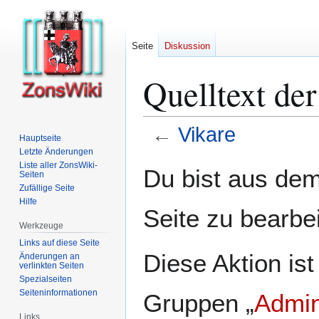
Seite
Diskussion
Quelltext der
←
Vikare
Hauptseite
Letzte Änderungen
Zur
Zur
Liste aller ZonsWiki-
Du bist aus dem
Seiten
Navigation
Suche
Zufällige Seite
springen
springen
Hilfe
Seite zu bearbe
Werkzeuge
Links auf diese Seite
Diese Aktion ist
Änderungen an
verlinkten Seiten
Spezialseiten
Seiten­­informationen
Gruppen „
Admin
Links