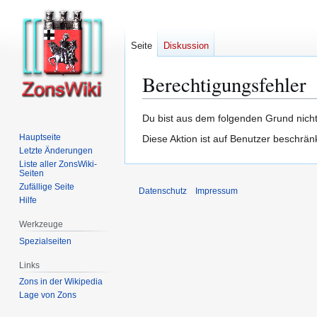
Seite
Diskussion
Berechtigungsfehler
Zur
Zur
Du bist aus dem folgenden Grund nicht 
Navigation
Suche
Hauptseite
Diese Aktion ist auf Benutzer beschrän
springen
springen
Letzte Änderungen
Liste aller ZonsWiki-
Seiten
Zufällige Seite
Datenschutz
Impressum
Hilfe
Werkzeuge
Spezialseiten
Links
Zons in der Wikipedia
Lage von Zons