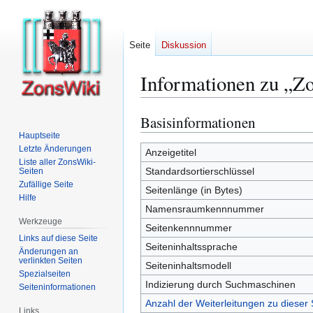
Seite
Diskussion
Informationen zu „Zo
Basisinformationen
Zur
Zur
Navigation
Suche
Hauptseite
Letzte Änderungen
springen
springen
Anzeigetitel
Liste aller ZonsWiki-
Standardsortierschlüssel
Seiten
Zufällige Seite
Seitenlänge (in Bytes)
Hilfe
Namensraumkennnummer
Werkzeuge
Seitenkennnummer
Links auf diese Seite
Seiteninhaltssprache
Änderungen an
verlinkten Seiten
Seiteninhaltsmodell
Spezialseiten
Indizierung durch Suchmaschinen
Seiten­­informationen
Anzahl der Weiterleitungen zu dieser 
Links