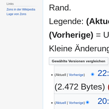
Links
Rand.
Zons in der Wikipedia
Lage von Zons
Legende:
(Aktue
(Vorherige)
= U
Kleine Änderun
2
22
Aktuell
Vorherige
5
.
2.472 Bytes
M
a
K
i
20
e
2
Aktuell
Vorherige
i
0