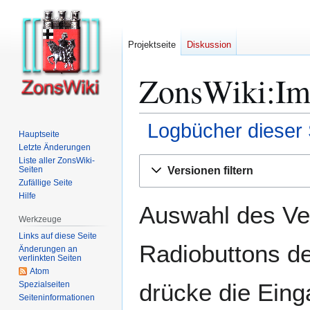
Projektseite
Diskussion
ZonsWiki:Imp
Logbücher dieser 
Hauptseite
Letzte Änderungen
Zur
Zur
Liste aller ZonsWiki-
Versionen filtern
Seiten
Navigation
Suche
Zufällige Seite
springen
springen
Hilfe
Auswahl des Ver
Werkzeuge
Links auf diese Seite
Radiobuttons de
Änderungen an
verlinkten Seiten
Atom
drücke die Eing
Spezialseiten
Seiten­­informationen