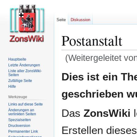
Seite
Diskussion
Postanstalt
(Weitergeleitet vo
Hauptseite
Letzte Änderungen
Zur
Zur
Liste aller ZonsWiki-
Dies ist ein T
Seiten
Navigation
Suche
Zufällige Seite
springen
springen
Hilfe
geschrieben w
Werkzeuge
Links auf diese Seite
Das
ZonsWiki
l
Änderungen an
verlinkten Seiten
Spezialseiten
Druckversion
Erstellen dieses
Permanenter Link