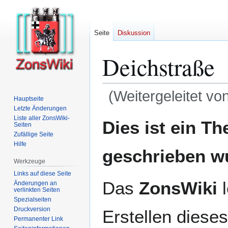
Seite
Diskussion
Deichstraße
(Weitergeleitet vo
Hauptseite
Letzte Änderungen
Zur
Zur
Liste aller ZonsWiki-
Dies ist ein T
Seiten
Navigation
Suche
Zufällige Seite
springen
springen
Hilfe
geschrieben w
Werkzeuge
Links auf diese Seite
Das
ZonsWiki
l
Änderungen an
verlinkten Seiten
Spezialseiten
Druckversion
Erstellen dieses
Permanenter Link