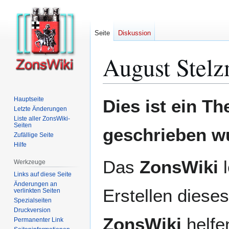
Seite
Diskussion
August Stel
Zur
Zur
Hauptseite
Dies ist ein T
Navigation
Suche
Letzte Änderungen
Liste aller ZonsWiki-
springen
springen
Seiten
geschrieben w
Zufällige Seite
Hilfe
Das
ZonsWiki
l
Werkzeuge
Links auf diese Seite
Änderungen an
Erstellen dieses
verlinkten Seiten
Spezialseiten
Druckversion
ZonsWiki
helfen
Permanenter Link