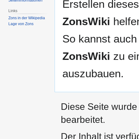
Erstellen dieses
Seiten­­informationen
Links
ZonsWiki
helfen
Zons in der Wikipedia
Lage von Zons
So kannst auch 
ZonsWiki
zu ei
auszubauen.
Diese Seite wurde
bearbeitet.
Der Inhalt ist verf