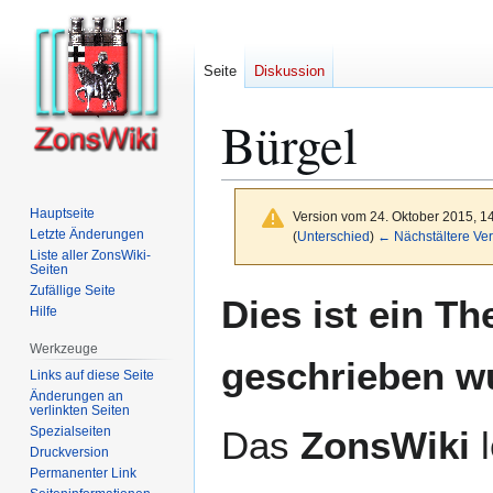
Seite
Diskussion
Bürgel
Hauptseite
Version vom 24. Oktober 2015, 1
Letzte Änderungen
(
Unterschied
)
← Nächstältere Ver
Liste aller ZonsWiki-
Seiten
Zufällige Seite
Zur
Zur
Dies ist ein T
Hilfe
Navigation
Suche
springen
springen
Werkzeuge
geschrieben w
Links auf diese Seite
Änderungen an
verlinkten Seiten
Spezialseiten
Das
ZonsWiki
l
Druckversion
Permanenter Link