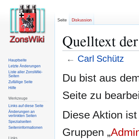
Seite
Diskussion
Quelltext der
←
Carl Schütz
Hauptseite
Letzte Änderungen
Zur
Zur
Liste aller ZonsWiki-
Du bist aus dem
Seiten
Navigation
Suche
Zufällige Seite
springen
springen
Hilfe
Seite zu bearbe
Werkzeuge
Links auf diese Seite
Diese Aktion ist
Änderungen an
verlinkten Seiten
Spezialseiten
Seiten­­informationen
Gruppen „
Admin
Links