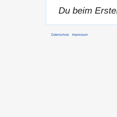
r
Du beim Erstel
2
0
1
5
Datenschutz
Impressum