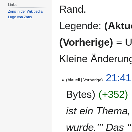
Links
Rand.
Zons in der Wikipedia
Lage von Zons
Legende:
(Aktue
(Vorherige)
= U
Kleine Änderun
1
21:41
Aktuell
Vorherige
6
.
Bytes
+352
N
o
v
ist ein Thema,
e
m
wurde.''' Das '
b
e