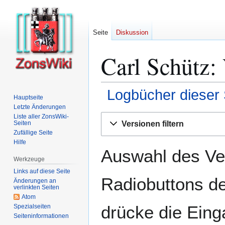
Seite
Diskussion
Carl Schütz:
Logbücher dieser 
Hauptseite
Letzte Änderungen
Zur
Zur
Liste aller ZonsWiki-
Versionen filtern
Seiten
Navigation
Suche
Zufällige Seite
springen
springen
Hilfe
Auswahl des Ver
Werkzeuge
Links auf diese Seite
Radiobuttons de
Änderungen an
verlinkten Seiten
Atom
drücke die Eing
Spezialseiten
Seiten­­informationen