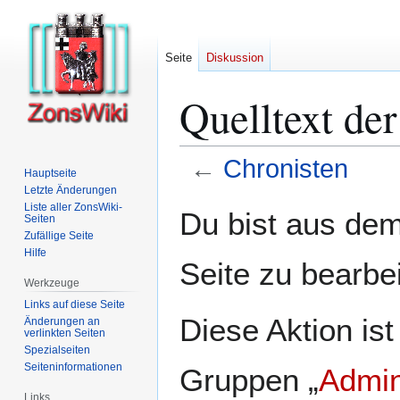
Seite
Diskussion
Quelltext der
←
Chronisten
Hauptseite
Letzte Änderungen
Zur
Zur
Liste aller ZonsWiki-
Du bist aus dem
Seiten
Navigation
Suche
Zufällige Seite
springen
springen
Hilfe
Seite zu bearbe
Werkzeuge
Links auf diese Seite
Diese Aktion ist
Änderungen an
verlinkten Seiten
Spezialseiten
Seiten­­informationen
Gruppen „
Admin
Links