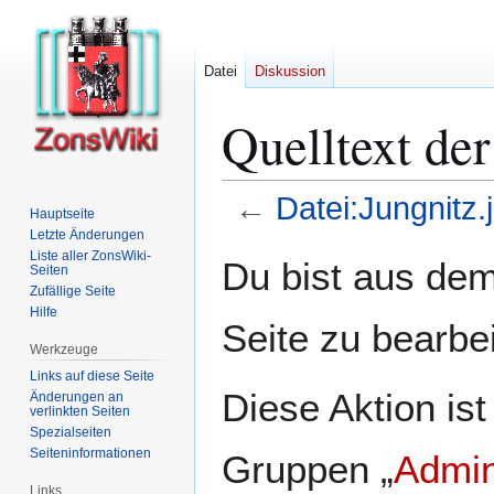
Datei
Diskussion
Quelltext der
←
Datei:Jungnitz.
Hauptseite
Letzte Änderungen
Zur
Zur
Liste aller ZonsWiki-
Du bist aus dem
Seiten
Navigation
Suche
Zufällige Seite
springen
springen
Hilfe
Seite zu bearbe
Werkzeuge
Links auf diese Seite
Diese Aktion ist
Änderungen an
verlinkten Seiten
Spezialseiten
Seiten­­informationen
Gruppen „
Admin
Links