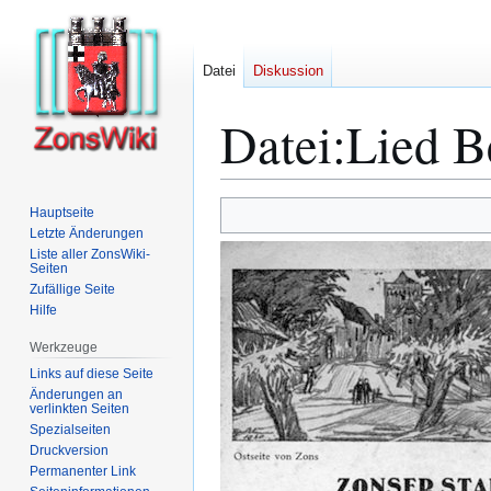
Datei
Diskussion
Datei
:
Lied B
Zur
Zur
Hauptseite
Navigation
Suche
Letzte Änderungen
Liste aller ZonsWiki-
springen
springen
Seiten
Zufällige Seite
Hilfe
Werkzeuge
Links auf diese Seite
Änderungen an
verlinkten Seiten
Spezialseiten
Druckversion
Permanenter Link