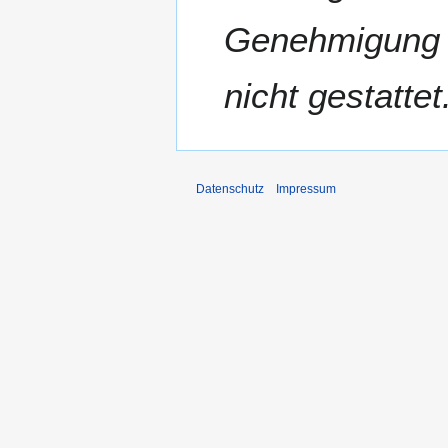
0
Genehmigung d
1
6
nicht gestattet
Datenschutz
Impressum