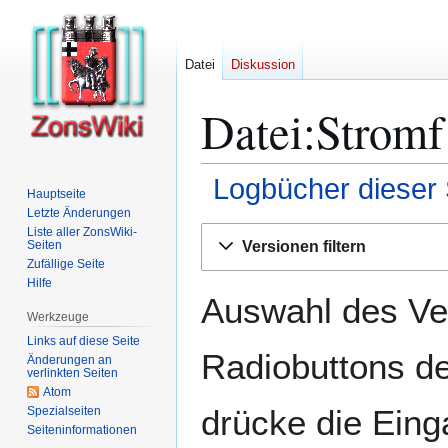
Datei
Diskussion
Datei:Stromf
Logbücher dieser 
Hauptseite
Letzte Änderungen
Zur
Zur
Liste aller ZonsWiki-
Versionen filtern
Seiten
Navigation
Suche
Zufällige Seite
springen
springen
Hilfe
Auswahl des Ver
Werkzeuge
Links auf diese Seite
Radiobuttons de
Änderungen an
verlinkten Seiten
Atom
drücke die Eing
Spezialseiten
Seiten­­informationen