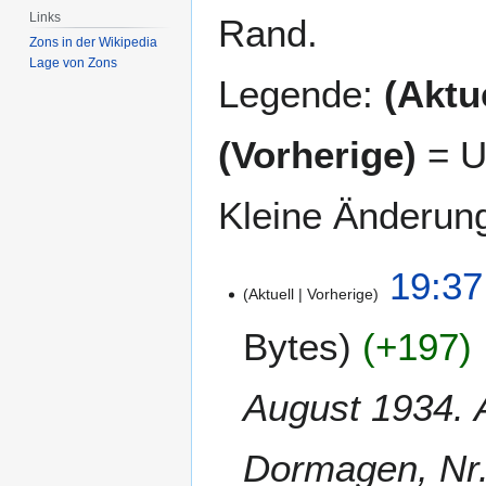
Links
Rand.
Zons in der Wikipedia
Lage von Zons
Legende:
(Aktue
(Vorherige)
= U
Kleine Änderun
2
19:37
Aktuell
Vorherige
1
.
Bytes
+197
J
a
n
August 1934. 
u
a
Dormagen, Nr. 
r
2