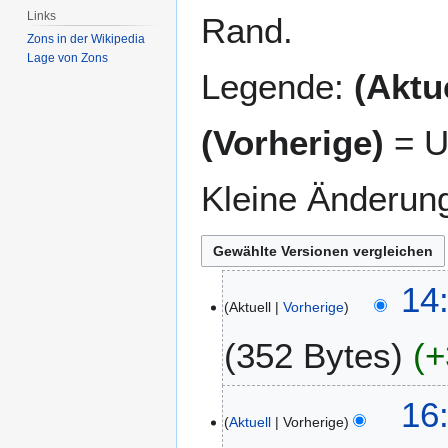
Links
Rand.
Zons in der Wikipedia
Lage von Zons
Legende:
(Aktue
(Vorherige)
= U
Kleine Änderun
2
14
Aktuell
Vorherige
4
.
352 Bytes
+
O
k
K
t
2
16
e
o
Aktuell
Vorherige
8
i
b
.