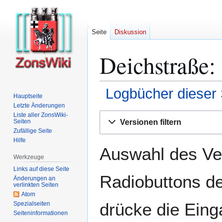
Seite
Diskussion
Deichstraße:
Logbücher dieser 
Hauptseite
Letzte Änderungen
Zur
Zur
Liste aller ZonsWiki-
Versionen filtern
Seiten
Navigation
Suche
Zufällige Seite
springen
springen
Hilfe
Auswahl des Ver
Werkzeuge
Links auf diese Seite
Radiobuttons de
Änderungen an
verlinkten Seiten
Atom
drücke die Eing
Spezialseiten
Seiten­­informationen