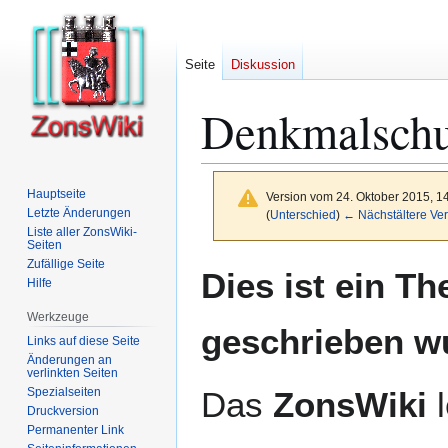
Seite
Diskussion
Denkmalschu
Hauptseite
Version vom 24. Oktober 2015, 1
Letzte Änderungen
(
Unterschied
)
← Nächstältere Ver
Liste aller ZonsWiki-
Seiten
Zufällige Seite
Zur
Zur
Dies ist ein T
Hilfe
Navigation
Suche
springen
springen
Werkzeuge
geschrieben w
Links auf diese Seite
Änderungen an
verlinkten Seiten
Spezialseiten
Das
ZonsWiki
l
Druckversion
Permanenter Link