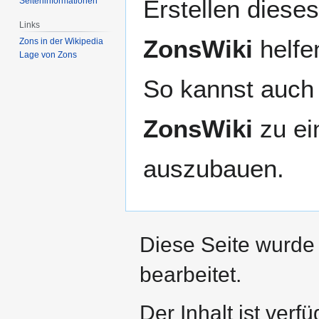
Erstellen dieses
Seiten­­informationen
Links
ZonsWiki
helfen
Zons in der Wikipedia
Lage von Zons
So kannst auch 
ZonsWiki
zu ei
auszubauen.
Diese Seite wurde
bearbeitet.
Der Inhalt ist verf