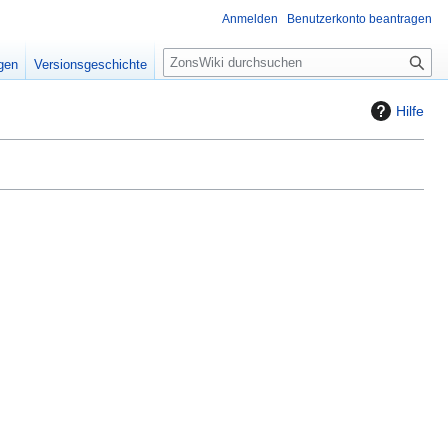
Anmelden
Benutzerkonto beantragen
S
igen
Versionsgeschichte
u
c
Hilfe
h
e