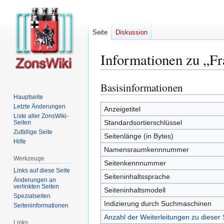
Seite
Diskussion
Informationen zu „Fr
Basisinformationen
Zur
Zur
Navigation
Suche
Hauptseite
Letzte Änderungen
springen
springen
Anzeigetitel
Liste aller ZonsWiki-
Standardsortierschlüssel
Seiten
Zufällige Seite
Seitenlänge (in Bytes)
Hilfe
Namensraumkennnummer
Werkzeuge
Seitenkennnummer
Links auf diese Seite
Seiteninhaltssprache
Änderungen an
verlinkten Seiten
Seiteninhaltsmodell
Spezialseiten
Indizierung durch Suchmaschinen
Seiten­­informationen
Anzahl der Weiterleitungen zu dieser 
Links