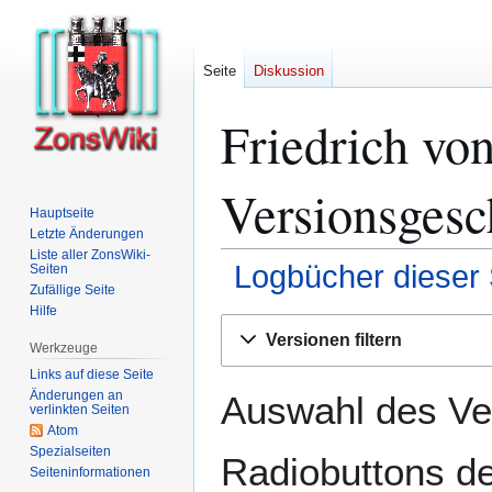
Seite
Diskussion
Friedrich vo
Versionsgesc
Hauptseite
Letzte Änderungen
Liste aller ZonsWiki-
Logbücher dieser 
Seiten
Zufällige Seite
Hilfe
Zur
Zur
Versionen filtern
Navigation
Suche
Werkzeuge
springen
springen
Links auf diese Seite
Änderungen an
Auswahl des Ver
verlinkten Seiten
Atom
Spezialseiten
Radiobuttons de
Seiten­­informationen