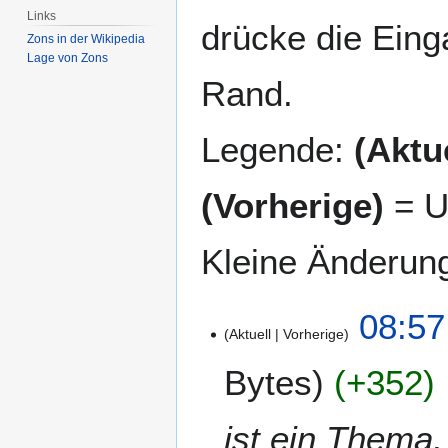
Links
drücke die Eing
Zons in der Wikipedia
Lage von Zons
Rand.
Legende:
(Aktue
(Vorherige)
= U
Kleine Änderun
2
08:57
Aktuell
Vorherige
0
.
Bytes
+352
J
a
n
ist ein Thema,
u