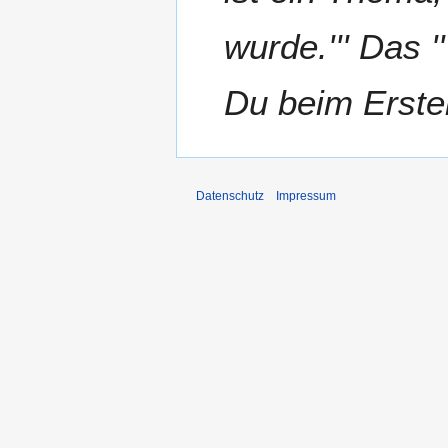
a
wurde.''' Das '
r
2
0
Du beim Erstel
2
4
Datenschutz
Impressum