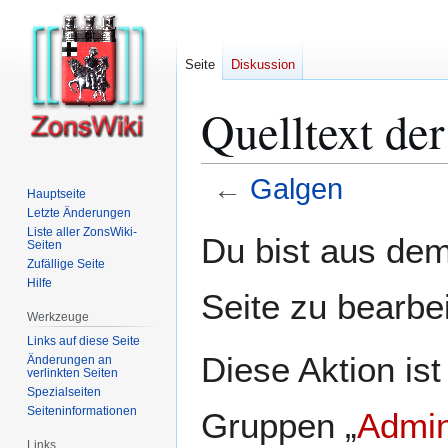
Seite
Diskussion
Quelltext de
←
Galgen
Hauptseite
Letzte Änderungen
Zur
Zur
Liste aller ZonsWiki-
Du bist aus dem
Seiten
Navigation
Suche
Zufällige Seite
springen
springen
Hilfe
Seite zu bearbe
Werkzeuge
Links auf diese Seite
Diese Aktion ist
Änderungen an
verlinkten Seiten
Spezialseiten
Seiten­­informationen
Gruppen „
Admin
Links