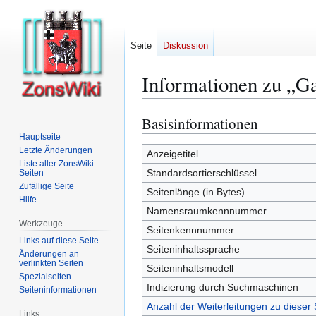
Seite
Diskussion
Informationen zu „Ga
Basisinformationen
Zur
Zur
Navigation
Suche
Hauptseite
Letzte Änderungen
springen
springen
Anzeigetitel
Liste aller ZonsWiki-
Standardsortierschlüssel
Seiten
Zufällige Seite
Seitenlänge (in Bytes)
Hilfe
Namensraumkennnummer
Werkzeuge
Seitenkennnummer
Links auf diese Seite
Seiteninhaltssprache
Änderungen an
verlinkten Seiten
Seiteninhaltsmodell
Spezialseiten
Indizierung durch Suchmaschinen
Seiten­­informationen
Anzahl der Weiterleitungen zu dieser 
Links